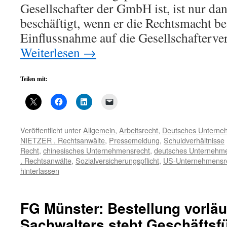
Gesellschafter der GmbH ist, ist nur da
beschäftigt, wenn er die Rechtsmacht bes
Einflussnahme auf die Gesellschafter
Weiterlesen
→
Teilen mit:
Veröffentlicht unter
Allgemein
,
Arbeitsrecht
,
Deutsches Unterne
NIETZER . Rechtsanwälte
,
Pressemeldung
,
Schuldverhältnisse
Recht
,
chinesisches Unternehmensrecht
,
deutsches Unternehm
. Rechtsanwälte
,
Sozialversicherungspflicht
,
US-Unternehmensr
hinterlassen
FG Münster: Bestellung vorläu
Sachwalters steht Geschäftsf