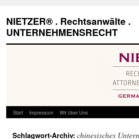
Zum
Inhalt
NIETZER® . Rechtsanwälte .
springen
UNTERNEHMENSRECHT
Start
Impressum
Wir über Uns
chinesisches Unter
Schlagwort-Archiv: