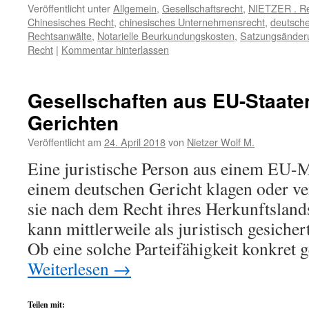
Veröffentlicht unter
Allgemein
,
Gesellschaftsrecht
,
NIETZER . Re
Chinesisches Recht
,
chinesisches Unternehmensrecht
,
deutsch
Rechtsanwälte
,
Notarielle Beurkundungskosten
,
Satzungsänder
Recht
|
Kommentar hinterlassen
Gesellschaften aus EU-Staate
Gerichten
Veröffentlicht am
24. April 2018
von
Nietzer Wolf M.
Eine juristische Person aus einem EU-M
einem deutschen Gericht klagen oder v
sie nach dem Recht ihres Herkunftslands
kann mittlerweile als juristisch gesiche
Ob eine solche Parteifähigkeit konkret 
Weiterlesen
→
Teilen mit: