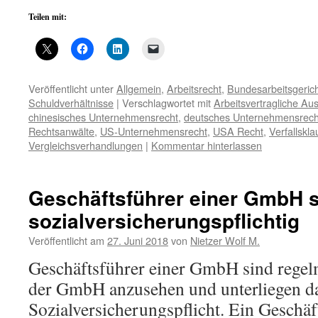
Teilen mit:
Veröffentlicht unter
Allgemein
,
Arbeitsrecht
,
Bundesarbeitsgeric
Schuldverhältnisse
|
Verschlagwortet mit
Arbeitsvertragliche Aus
chinesisches Unternehmensrecht
,
deutsches Unternehmensrech
Rechtsanwälte
,
US-Unternehmensrecht
,
USA Recht
,
Verfallskla
Vergleichsverhandlungen
|
Kommentar hinterlassen
Geschäftsführer einer GmbH s
sozialversicherungspflichtig
Veröffentlicht am
27. Juni 2018
von
Nietzer Wolf M.
Geschäftsführer einer GmbH sind regelm
der GmbH anzusehen und unterliegen d
Sozialversicherungspflicht. Ein Geschäf