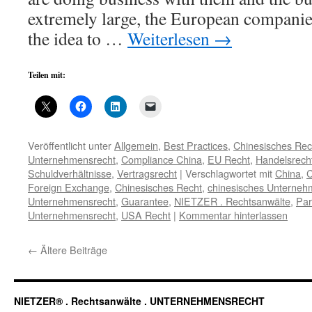
extremely large, the European compani
the idea to …
Weiterlesen
→
Teilen mit:
Veröffentlicht unter
Allgemein
,
Best Practices
,
Chinesisches Rec
Unternehmensrecht
,
Compliance China
,
EU Recht
,
Handelsrech
Schuldverhältnisse
,
Vertragsrecht
|
Verschlagwortet mit
China
,
C
Foreign Exchange
,
Chinesisches Recht
,
chinesisches Unterneh
Unternehmensrecht
,
Guarantee
,
NIETZER . Rechtsanwälte
,
Par
Unternehmensrecht
,
USA Recht
|
Kommentar hinterlassen
←
Ältere Beiträge
NIETZER® . Rechtsanwälte . UNTERNEHMENSRECHT