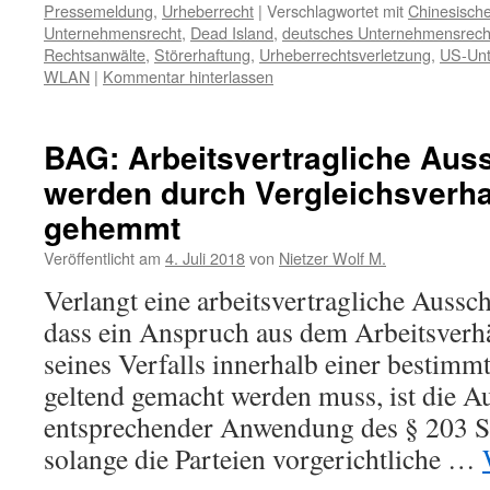
Pressemeldung
,
Urheberrecht
|
Verschlagwortet mit
Chinesisch
Unternehmensrecht
,
Dead Island
,
deutsches Unternehmensrech
Rechtsanwälte
,
Störerhaftung
,
Urheberrechtsverletzung
,
US-Unt
WLAN
|
Kommentar hinterlassen
BAG: Arbeitsvertragliche Auss
werden durch Vergleichsverh
gehemmt
Veröffentlicht am
4. Juli 2018
von
Nietzer Wolf M.
Verlangt eine arbeitsvertragliche Aussch
dass ein Anspruch aus dem Arbeitsverh
seines Verfalls innerhalb einer bestimmt
geltend gemacht werden muss, ist die Au
entsprechender Anwendung des § 203 
solange die Parteien vorgerichtliche …