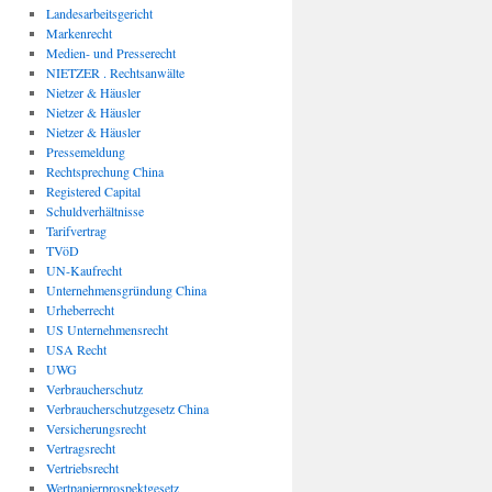
Landesarbeitsgericht
Markenrecht
Medien- und Presserecht
NIETZER . Rechtsanwälte
Nietzer & Häusler
Nietzer & Häusler
Nietzer & Häusler
Pressemeldung
Rechtsprechung China
Registered Capital
Schuldverhältnisse
Tarifvertrag
TVöD
UN-Kaufrecht
Unternehmensgründung China
Urheberrecht
US Unternehmensrecht
USA Recht
UWG
Verbraucherschutz
Verbraucherschutzgesetz China
Versicherungsrecht
Vertragsrecht
Vertriebsrecht
Wertpapierprospektgesetz