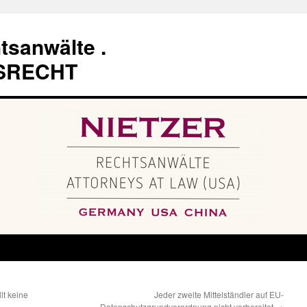
tsanwälte .
SRECHT
lt keine
Jeder zweite Mittelständler auf EU-
Datenschutzgrundverordnung nicht vorbereitet
→