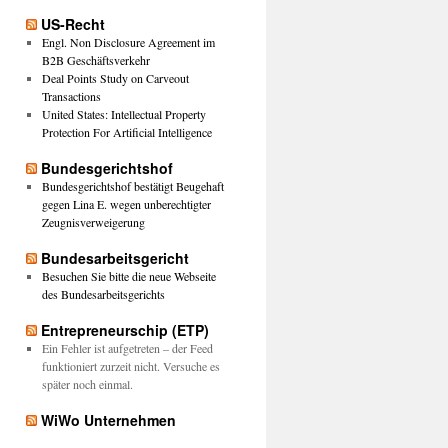
US-Recht
Engl. Non Disclosure Agreement im
B2B Geschäftsverkehr
Deal Points Study on Carveout
Transactions
United States: Intellectual Property
Protection For Artificial Intelligence
Bundesgerichtshof
Bundesgerichtshof bestätigt Beugehaft
gegen Lina E. wegen unberechtigter
Zeugnisverweigerung
Bundesarbeitsgericht
Besuchen Sie bitte die neue Webseite
des Bundesarbeitsgerichts
Entrepreneurschip (ETP)
Ein Fehler ist aufgetreten – der Feed
funktioniert zurzeit nicht. Versuche es
später noch einmal.
WiWo Unternehmen