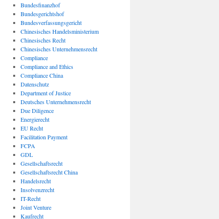
Bundesfinanzhof
Bundesgerichtshof
Bundesverfassungsgericht
Chinesisches Handelsministerium
Chinesisches Recht
Chinesisches Unternehmensrecht
Compliance
Compliance and Ethics
Compliance China
Datenschutz
Department of Justice
Deutsches Unternehmensrecht
Due Diligence
Energierecht
EU Recht
Facilitation Payment
FCPA
GDL
Gesellschaftsrecht
Gesellschaftsrecht China
Handelsrecht
Insolvenzrecht
IT-Recht
Joint Venture
Kaufrecht