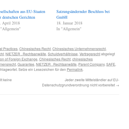
sellschaften aus EU-Staaten
Satzungsändernder Beschluss bei
r deutschen Gerichten
GmbH
. April 2018
18. Januar 2018
 "Allgemein"
In "Allgemein"
st Practices
,
Chinesisches Recht
,
Chinesisches Unternehmensrecht
,
cht
,
NIETZER . Rechtsanwälte
,
Schuldverhältnisse
,
Vertragsrecht
abgelegt
ion of Foreign Exchange
,
Chinesisches Recht
,
chinesisches
mensrecht
,
Guarantee
,
NIETZER . Rechtsanwälte
,
Parent Company
,
SAFE
,
hlagwortet. Setze ein Lesezeichen für den
Permalink
.
lt keine
Jeder zweite Mittelständler auf EU-
Datenschutzgrundverordnung nicht vorbereitet
→