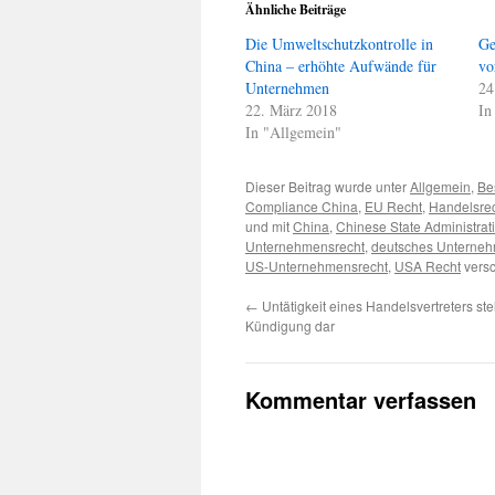
Ähnliche Beiträge
Die Umweltschutzkontrolle in
Ge
China – erhöhte Aufwände für
vo
Unternehmen
24
22. März 2018
In
In "Allgemein"
Dieser Beitrag wurde unter
Allgemein
,
Be
Compliance China
,
EU Recht
,
Handelsre
und mit
China
,
Chinese State Administrat
Unternehmensrecht
,
deutsches Unterneh
US-Unternehmensrecht
,
USA Recht
versc
←
Untätigkeit eines Handelsvertreters stel
Kündigung dar
Kommentar verfassen