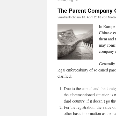
The Parent Company 
Veröffentlicht am
18. April 2018
von
Nietz
In Europe
Chinese c
them and t
may come u
company of
Generally 
legal enforceability of so called p
clarified:
Due to the capital and the fore
the aforementioned situation is 
third country, if it doesn´t go 
For the registration, the value o
other basic information as the n