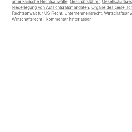
amerikanische Rechtsanwälte
,
Geschäftsführer
,
Gesellschaftsre
Niederlegung von Aufsichtsratsmandaten
,
Organe des Gesellsch
Rechtsanwalt für US Recht
,
Unternehmensrecht
,
Wirtschaftsanw
Wirtschaftsrecht
|
Kommentar hinterlassen