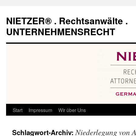
Zum
Inhalt
NIETZER® . Rechtsanwälte .
springen
UNTERNEHMENSRECHT
Start
Impressum
Wir über Uns
Niederlegung von A
Schlagwort-Archiv: