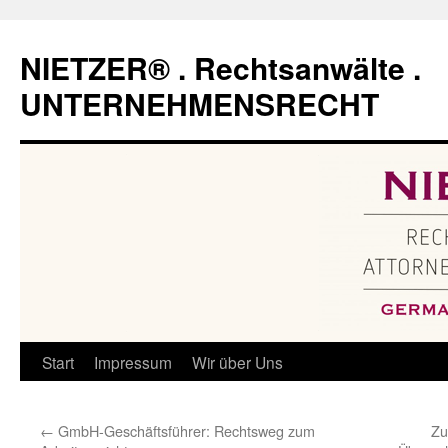
Zum
Inhalt
NIETZER® . Rechtsanwälte .
springen
UNTERNEHMENSRECHT
Start
Impressum
Wir über Uns
←
GmbH-Geschäftsführer: Rechtsweg zum
Zu