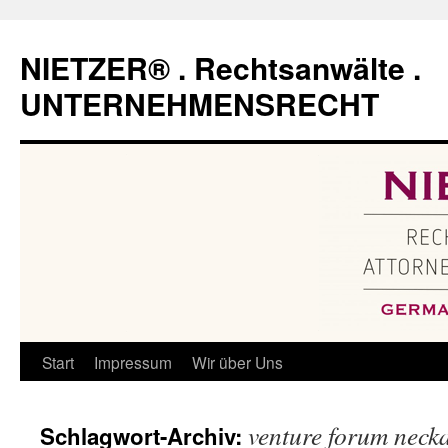
Zum
Inhalt
NIETZER® . Rechtsanwälte .
springen
UNTERNEHMENSRECHT
Start
Impressum
Wir über Uns
venture forum necka
Schlagwort-Archiv: