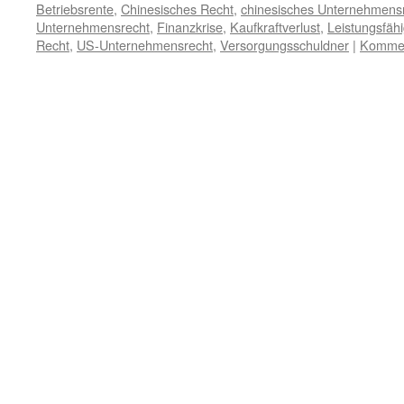
Betriebsrente
,
Chinesisches Recht
,
chinesisches Unternehmens
Unternehmensrecht
,
Finanzkrise
,
Kaufkraftverlust
,
Leistungsfähi
Recht
,
US-Unternehmensrecht
,
Versorgungsschuldner
|
Kommen