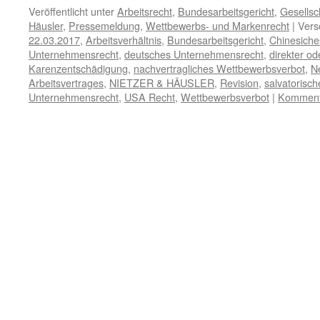
Veröffentlicht unter
Arbeitsrecht
,
Bundesarbeitsgericht
,
Gesellsc
Häusler
,
Pressemeldung
,
Wettbewerbs- und Markenrecht
|
Vers
22.03.2017
,
Arbeitsverhältnis
,
Bundesarbeitsgericht
,
Chinesiche
Unternehmensrecht
,
deutsches Unternehmensrecht
,
direkter od
Karenzentschädigung
,
nachvertragliches Wettbewerbsverbot
,
N
Arbeitsvertrages
,
NIETZER & HÄUSLER
,
Revision
,
salvatorisch
Unternehmensrecht
,
USA Recht
,
Wettbewerbsverbot
|
Kommenta