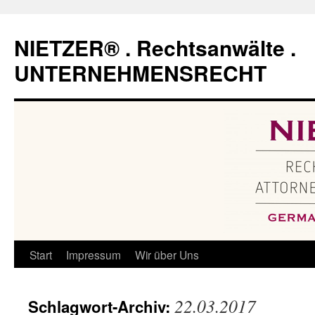
Zum
Inhalt
NIETZER® . Rechtsanwälte .
springen
UNTERNEHMENSRECHT
Start
Impressum
Wir über Uns
22.03.2017
Schlagwort-Archiv: