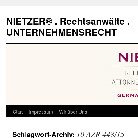
Zum
Inhalt
NIETZER® . Rechtsanwälte .
springen
UNTERNEHMENSRECHT
Start
Impressum
Wir über Uns
10 AZR 448/15
Schlagwort-Archiv: