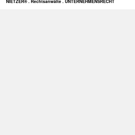
NIETZER® . Rechtsanwälte . UNTERNEHMENSRECHT