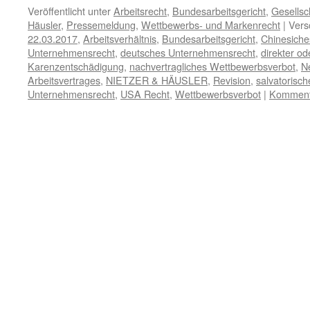
Veröffentlicht unter
Arbeitsrecht
,
Bundesarbeitsgericht
,
Gesellsc
Häusler
,
Pressemeldung
,
Wettbewerbs- und Markenrecht
|
Vers
22.03.2017
,
Arbeitsverhältnis
,
Bundesarbeitsgericht
,
Chinesiche
Unternehmensrecht
,
deutsches Unternehmensrecht
,
direkter od
Karenzentschädigung
,
nachvertragliches Wettbewerbsverbot
,
N
Arbeitsvertrages
,
NIETZER & HÄUSLER
,
Revision
,
salvatorisch
Unternehmensrecht
,
USA Recht
,
Wettbewerbsverbot
|
Kommenta