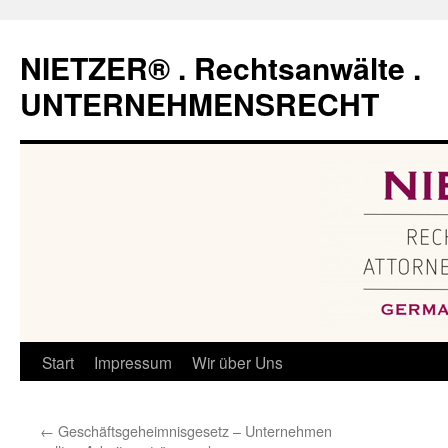
Zum
Inhalt
NIETZER® . Rechtsanwälte .
springen
UNTERNEHMENSRECHT
Start
Impressum
Wir über Uns
←
Geschäftsgeheimnisgesetz – Unternehmen