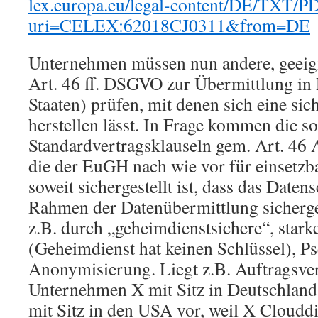
lex.europa.eu/legal-content/DE/TXT/P
uri=CELEX:62018CJ0311&from=DE
Unternehmen müssen nun andere, geeig
Art. 46 ff. DSGVO zur Übermittlung in 
Staaten) prüfen, mit denen sich eine si
herstellen lässt. In Frage kommen die 
Standardvertragsklauseln gem. Art. 46 A
die der EuGH nach wie vor für einsetzba
soweit sichergestellt ist, dass das Date
Rahmen der Datenübermittlung sicherge
z.B. durch „geheimdienstsichere“, stark
(Geheimdienst hat keinen Schlüssel), 
Anonymisierung. Liegt z.B. Auftragsve
Unternehmen X mit Sitz in Deutschlan
mit Sitz in den USA vor, weil X Cloudd