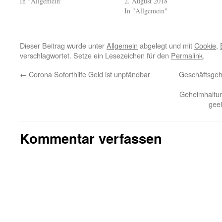
In "Allgemein"
2. August 2018
In "Allgemein"
Dieser Beitrag wurde unter
Allgemein
abgelegt und mit
Cookie
,
verschlagwortet. Setze ein Lesezeichen für den
Permalink
.
←
Corona Soforthilfe Geld ist unpfändbar
Geschäftsgeh
Geheimhaltun
gee
Kommentar verfassen