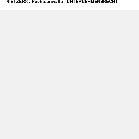
NIETZER® . Rechtsanwälte . UNTERNEHMENSRECHT