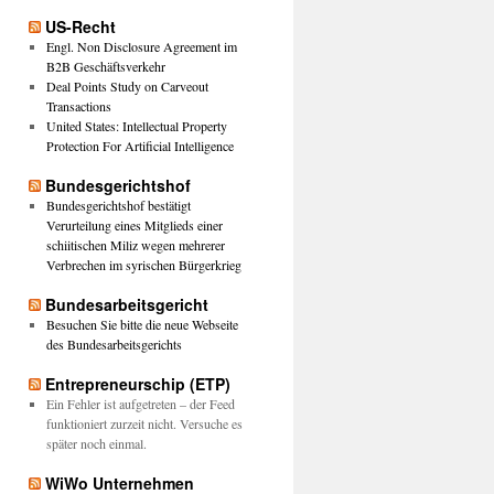
US-Recht
Engl. Non Disclosure Agreement im
B2B Geschäftsverkehr
Deal Points Study on Carveout
Transactions
United States: Intellectual Property
Protection For Artificial Intelligence
Bundesgerichtshof
Bundesgerichtshof bestätigt
Verurteilung eines Mitglieds einer
schiitischen Miliz wegen mehrerer
Verbrechen im syrischen Bürgerkrieg
Bundesarbeitsgericht
Besuchen Sie bitte die neue Webseite
des Bundesarbeitsgerichts
Entrepreneurschip (ETP)
Ein Fehler ist aufgetreten – der Feed
funktioniert zurzeit nicht. Versuche es
später noch einmal.
WiWo Unternehmen