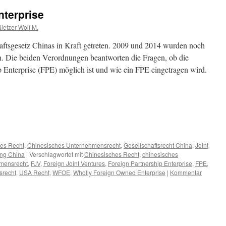
nterprise
ietzer Wolf M.
haftsgesetz Chinas in Kraft getreten. 2009 und 2014 wurden noch
n. Die beiden Verordnungen beantworten die Fragen, ob die
 Enterprise (FPE) möglich ist und wie ein FPE eingetragen wird.
es Recht
,
Chinesisches Unternehmensrecht
,
Gesellschaftsrecht China
,
Joint
ng China
|
Verschlagwortet mit
Chinesisches Recht
,
chinesisches
mensrecht
,
FJV
,
Foreign Joint Ventures
,
Foreign Partnership Enterprise
,
FPE
,
recht
,
USA Recht
,
WFOE
,
Wholly Foreign Owned Enterprise
|
Kommentar