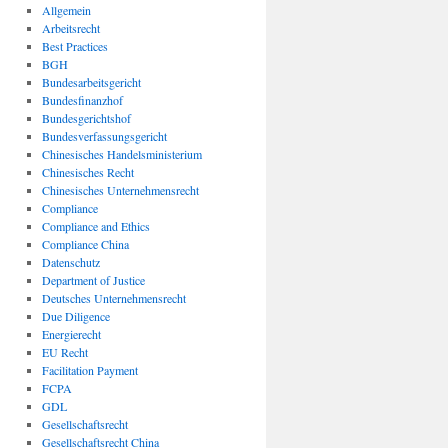
Allgemein
Arbeitsrecht
Best Practices
BGH
Bundesarbeitsgericht
Bundesfinanzhof
Bundesgerichtshof
Bundesverfassungsgericht
Chinesisches Handelsministerium
Chinesisches Recht
Chinesisches Unternehmensrecht
Compliance
Compliance and Ethics
Compliance China
Datenschutz
Department of Justice
Deutsches Unternehmensrecht
Due Diligence
Energierecht
EU Recht
Facilitation Payment
FCPA
GDL
Gesellschaftsrecht
Gesellschaftsrecht China