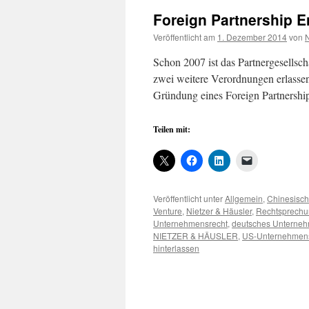
Foreign Partnership E
Veröffentlicht am
1. Dezember 2014
von
N
Schon 2007 ist das Partnergesellsc
zwei weitere Verordnungen erlasse
Gründung eines Foreign Partnership
Teilen mit:
Veröffentlicht unter
Allgemein
,
Chinesisch
Venture
,
Nietzer & Häusler
,
Rechtsprechu
Unternehmensrecht
,
deutsches Unterneh
NIETZER & HÄUSLER
,
US-Unternehmens
hinterlassen