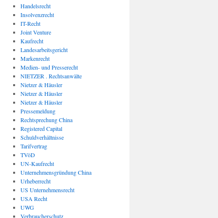
Handelsrecht
Insolvenzrecht
IT-Recht
Joint Venture
Kaufrecht
Landesarbeitsgericht
Markenrecht
Medien- und Presserecht
NIETZER . Rechtsanwälte
Nietzer & Häusler
Nietzer & Häusler
Nietzer & Häusler
Pressemeldung
Rechtsprechung China
Registered Capital
Schuldverhältnisse
Tarifvertrag
TVöD
UN-Kaufrecht
Unternehmensgründung China
Urheberrecht
US Unternehmensrecht
USA Recht
UWG
Verbraucherschutz