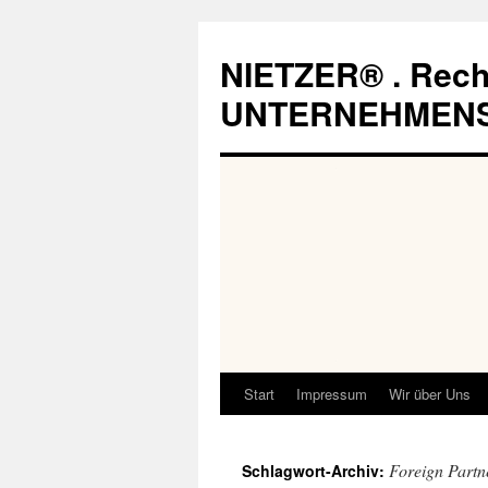
Zum
Inhalt
NIETZER® . Rech
springen
UNTERNEHMEN
Start
Impressum
Wir über Uns
Foreign Partn
Schlagwort-Archiv: