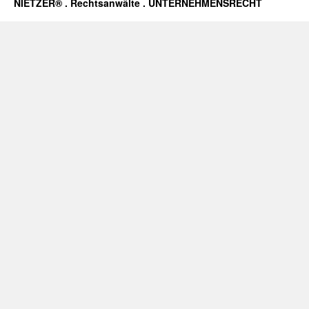
NIETZER® . Rechtsanwälte . UNTERNEHMENSRECHT