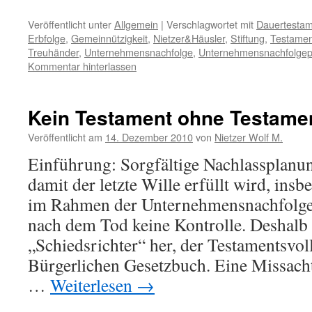
Veröffentlicht unter
Allgemein
|
Verschlagwortet mit
Dauertestam
Erbfolge
,
Gemeinnützigkeit
,
Nietzer&Häusler
,
Stiftung
,
Testamen
Treuhänder
,
Unternehmensnachfolge
,
Unternehmensnachfolgep
Kommentar hinterlassen
Kein Testament ohne Testame
Veröffentlicht am
14. Dezember 2010
von
Nietzer Wolf M.
Einführung: Sorgfältige Nachlassplanung
damit der letzte Wille erfüllt wird, ins
im Rahmen der Unternehmensnachfolgep
nach dem Tod keine Kontrolle. Deshalb
„Schiedsrichter“ her, der Testamentsvoll
Bürgerlichen Gesetzbuch. Eine Missach
…
Weiterlesen
→