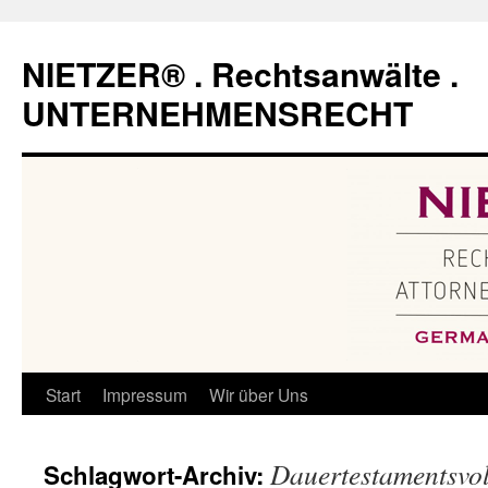
Zum
Inhalt
NIETZER® . Rechtsanwälte .
springen
UNTERNEHMENSRECHT
Start
Impressum
Wir über Uns
Dauertestamentsvol
Schlagwort-Archiv: