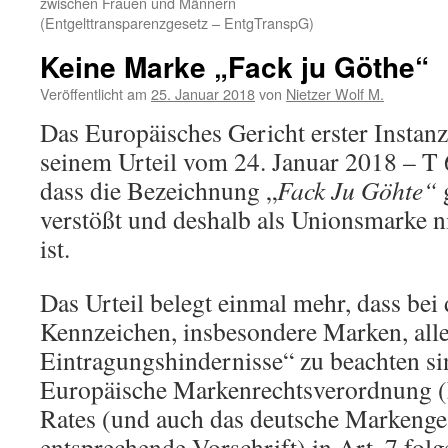
zwischen Frauen und Männern
(Entgelttransparenzgesetz – EntgTranspG)
Keine Marke „Fack ju Göthe“
Veröffentlicht am
25. Januar 2018
von
Nietzer Wolf M.
Das Europäisches Gericht erster Instanz
seinem Urteil vom 24. Januar 2018 – T 
dass die Bezeichnung „
Fack Ju Göhte“
g
verstößt und deshalb als Unionsmarke n
ist.
Das Urteil belegt einmal mehr, dass bei
Kennzeichen, insbesondere Marken, alle
Eintragungshindernisse“ zu beachten sin
Europäische Markenrechtsverordnung (
Rates (und auch das deutsche Markenges
entsprechende Vorschrift) in Art. 7 folg