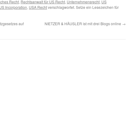
sches Recht
,
Rechtsanwalt für US Recht
,
Unternehmensrecht
,
US
US Incorporation
,
USA Recht
verschlagwortet. Setze ein Lesezeichen für
zgesetzes auf
NIETZER & HÄUSLER ist mit drei Blogs online
→