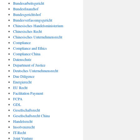
Bundesarbeitsgericht
Bundesfinanzhof
Bundesgerichtshof
Bundesverfassungsgericht
Chinesisches Handelsministerium
Chinesisches Recht
Chinesisches Unternehmensrecht
Compliance
Compliance and Ethics
Compliance China
Datenschutz
Department of Justice
Deutsches Unternehmensrecht
Due Diligence
Energierecht
EU Recht
Facilitation Payment
FCPA
GDL
Gesellschaftsrecht
Gesellschaftsrecht China
Handelsrecht
Insolvenzrecht
IT-Recht
Joint Venture