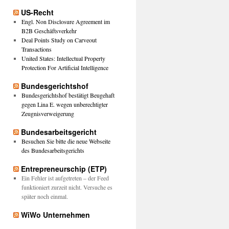
US-Recht
Engl. Non Disclosure Agreement im
B2B Geschäftsverkehr
Deal Points Study on Carveout
Transactions
United States: Intellectual Property
Protection For Artificial Intelligence
Bundesgerichtshof
Bundesgerichtshof bestätigt Beugehaft
gegen Lina E. wegen unberechtigter
Zeugnisverweigerung
Bundesarbeitsgericht
Besuchen Sie bitte die neue Webseite
des Bundesarbeitsgerichts
Entrepreneurschip (ETP)
Ein Fehler ist aufgetreten – der Feed
funktioniert zurzeit nicht. Versuche es
später noch einmal.
WiWo Unternehmen