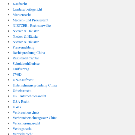
Kaufrecht
Landesarbeitsgericht
Markenrecht
Medien- und Presserecht
NIETZER . Rechtsanwälte
Nietzer & Häusler
Nietzer & Häusler
Nietzer & Häusler
Pressemeldung
Rechtsprechung China
Registered Capital
Schuldverhältnisse
Tarifvertrag
TVöD
UN-Kaufrecht
Unternehmensgründung China
Urheberrecht
US Unternehmensrecht
USA Recht
UWG
Verbraucherschutz
Verbraucherschutzgesetz China
Versicherungsrecht
Vertragsrecht
Vertriebsrecht