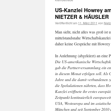
US-Kanzlei Howrey am
NIETZER & HÄUSLER
Veröffentlicht am
11. März 2011
von
Nietz
Man sieht, nicht alles was groß is
mittelstandsnahe Wirtschaftskanzle
daher keine Gespräche mit Howrey
In Anlehnung (abgekürzt) an eine 
Die US-amerikanische Wirtschaftskan
gab die Partnerversammlung ein en
in diesem Monat erfolgen soll. Al
Jahre und die damit verbundenen za
die Spekulationen nährten, dass H
Kanzlei eröffnete ihr erstes europ
Zeitpunkt kontinuierlich europaweit
USA, Westeuropa und im asiatischen
München und seit September 2010 au