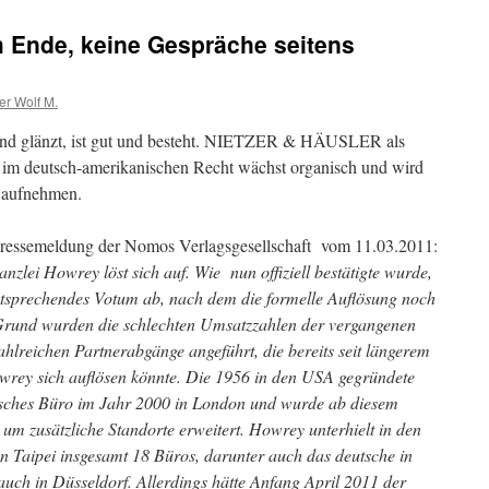
 Ende, keine Gespräche seitens
er Wolf M.
t und glänzt, ist gut und besteht. NIETZER & HÄUSLER als
i im deutsch-amerikanischen Recht wächst organisch und wird
 aufnehmen.
Pressemeldung der
Nomos Verlagsgesellschaft vom 11.03.2011:
zlei Howrey löst sich auf. Wie nun offiziell bestätigte wurde,
tsprechendes Votum ab, nach dem die formelle Auflösung noch
s Grund wurden die schlechten Umsatzzahlen der vergangenen
hlreichen Partnerabgänge angeführt, die bereits seit längerem
owrey sich auflösen könnte. Die 1956 in den USA gegründete
äisches Büro im Jahr 2000 in London und wurde ab diesem
 um zusätzliche Standorte erweitert. Howrey unterhielt in den
 Taipei insgesamt 18 Büros, darunter auch das deutsche in
ch in Düsseldorf. Allerdings hätte Anfang April 2011 der