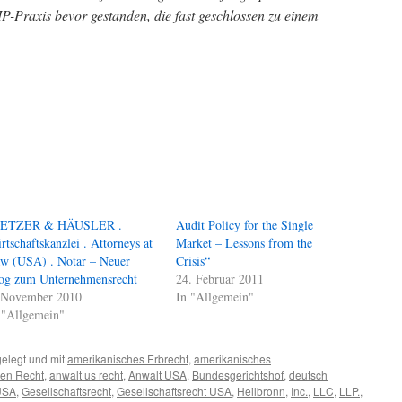
IP-Praxis bevor gestanden, die fast geschlossen zu einem
IETZER & HÄUSLER .
Audit Policy for the Single
rtschaftskanzlei . Attorneys at
Market – Lessons from the
w (USA) . Notar – Neuer
Crisis“
og zum Unternehmensrecht
24. Februar 2011
 November 2010
In "Allgemein"
 "Allgemein"
elegt und mit
amerikanisches Erbrecht
,
amerikanisches
hen Recht
,
anwalt us recht
,
Anwalt USA
,
Bundesgerichtshof
,
deutsch
USA
,
Gesellschaftsrecht
,
Gesellschaftsrecht USA
,
Heilbronn
,
Inc.
,
LLC
,
LLP.
,