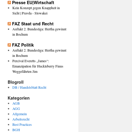
Presse EU|Wirtschaft
Kein Konzept gegen Knappheit in
Sicht | Pravda - Slowakei
FAZ Staat und Recht
Auftakt 2. Bundesliga: Hertha gewinnt
in Bochum
FAZ Politik
Auftakt 2. Bundesliga: Hertha gewinnt
in Bochum
Percival Everetts „James“:
Emanzipation für Huckleberry Finns
Weggefährten Jim
Blogroll
DB / Handelsblatt Recht
Kategorien
AGB
AGG
Allgemein
Arbeitsrecht
Best Practices
BGH