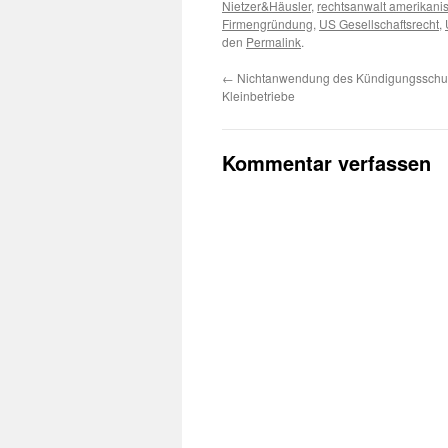
Nietzer&Häusler
,
rechtsanwalt amerikani
Firmengründung
,
US Gesellschaftsrecht
,
den
Permalink
.
←
Nichtanwendung des Kündigungsschut
Kleinbetriebe
Kommentar verfassen