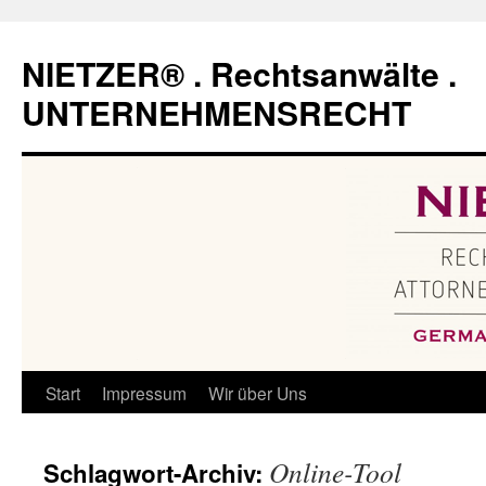
Zum
Inhalt
NIETZER® . Rechtsanwälte .
springen
UNTERNEHMENSRECHT
Start
Impressum
Wir über Uns
Online-Tool
Schlagwort-Archiv: