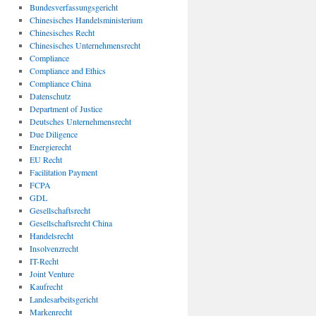
Bundesverfassungsgericht
Chinesisches Handelsministerium
Chinesisches Recht
Chinesisches Unternehmensrecht
Compliance
Compliance and Ethics
Compliance China
Datenschutz
Department of Justice
Deutsches Unternehmensrecht
Due Diligence
Energierecht
EU Recht
Facilitation Payment
FCPA
GDL
Gesellschaftsrecht
Gesellschaftsrecht China
Handelsrecht
Insolvenzrecht
IT-Recht
Joint Venture
Kaufrecht
Landesarbeitsgericht
Markenrecht