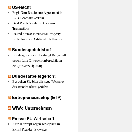
US-Recht
Engl. Non Disclosure Agreement im
B2B Geschäftsverkehr
Deal Points Study on Carveout
Transactions
United States: Intellectual Property
Protection For Artificial Intelligence
Bundesgerichtshof
Bundesgerichtshof bestätigt Beugehaft
gegen Lina E. wegen unberechtigter
Zeugnisverweigerung
Bundesarbeitsgericht
Besuchen Sie bitte die neue Webseite
des Bundesarbeitsgerichts
Entrepreneurschip (ETP)
WiWo Unternehmen
Presse EU|Wirtschaft
Kein Konzept gegen Knappheit in
Sicht | Pravda - Slowakei