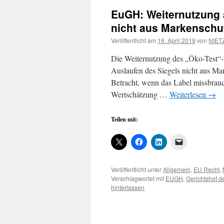
EuGH: Weiternutzung 
nicht aus Markenschu
Veröffentlicht am
16. April 2019
von
NIETZ
Die Weiternutzung des „Öko-Test“-
Auslaufen des Siegels nicht aus M
Betracht, wenn das Label missbrau
Wertschätzung …
Weiterlesen
→
Teilen mit:
Veröffentlicht unter
Allgemein
,
EU Recht
,
Verschlagwortet mit
EUGH
,
Gerichtshof d
hinterlassen