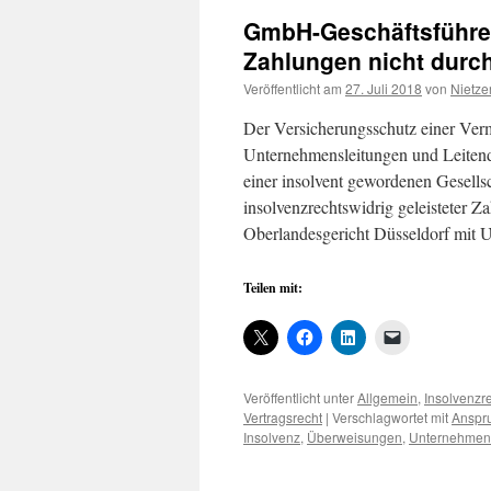
GmbH-Geschäftsführer
Zahlungen nicht durc
Veröffentlicht am
27. Juli 2018
von
Nietze
Der Versicherungsschutz einer Ver
Unternehmensleitungen und Leitend
einer insolvent gewordenen Gesellsc
insolvenzrechtswidrig geleisteter 
Oberlandesgericht Düsseldorf mit 
Teilen mit:
Veröffentlicht unter
Allgemein
,
Insolvenzr
Vertragsrecht
|
Verschlagwortet mit
Anspr
Insolvenz
,
Überweisungen
,
Unternehmen