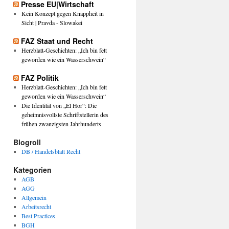
Presse EU|Wirtschaft
Kein Konzept gegen Knappheit in
Sicht | Pravda - Slowakei
FAZ Staat und Recht
Herzblatt-Geschichten: „Ich bin fett
geworden wie ein Wasserschwein“
FAZ Politik
Herzblatt-Geschichten: „Ich bin fett
geworden wie ein Wasserschwein“
Die Identität von „El Hor“: Die
geheimnisvollste Schriftstellerin des
frühen zwanzigsten Jahrhunderts
Blogroll
DB / Handelsblatt Recht
Kategorien
AGB
AGG
Allgemein
Arbeitsrecht
Best Practices
BGH