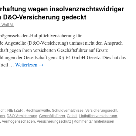
haftung wegen insolvenzrechtswidriger
h D&O-Versicherung gedeckt
r Wolf M.
mögensschaden-Haftpflichtversicherung für
e Angestellte (D&O-Versicherung) umfasst nicht den Anspruch
haft gegen ihren versicherten Geschäftsführer auf Ersatz
Zahlungen der Gesellschaft gemäß § 64 GmbH-Gesetz. Dies hat das
Urteil …
Weiterlesen
→
echt
,
NIETZER . Rechtsanwälte
,
Schuldverhältnisse
,
Versicherungsrecht
,
uch
,
D&O Versicherung
,
Geschäftsführer
,
GmbH
,
Haftpflichtversicherung
,
,
Vermögensschäden
,
Versicherungsschutz
|
Kommentar hinterlassen