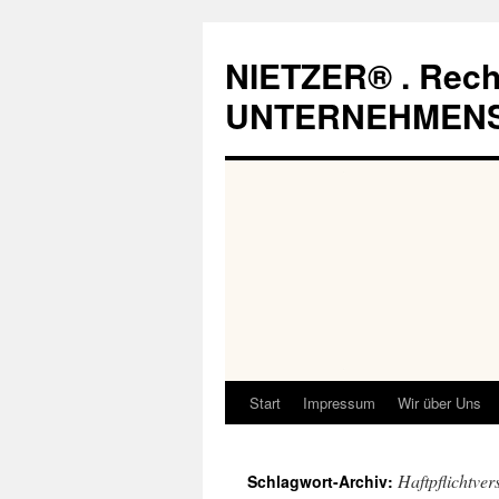
Zum
Inhalt
NIETZER® . Rech
springen
UNTERNEHMEN
Start
Impressum
Wir über Uns
Haftpflichtver
Schlagwort-Archiv: