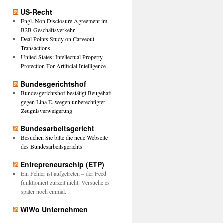
US-Recht
Engl. Non Disclosure Agreement im
B2B Geschäftsverkehr
Deal Points Study on Carveout
Transactions
United States: Intellectual Property
Protection For Artificial Intelligence
Bundesgerichtshof
Bundesgerichtshof bestätigt Beugehaft
gegen Lina E. wegen unberechtigter
Zeugnisverweigerung
Bundesarbeitsgericht
Besuchen Sie bitte die neue Webseite
des Bundesarbeitsgerichts
Entrepreneurschip (ETP)
Ein Fehler ist aufgetreten – der Feed
funktioniert zurzeit nicht. Versuche es
später noch einmal.
WiWo Unternehmen