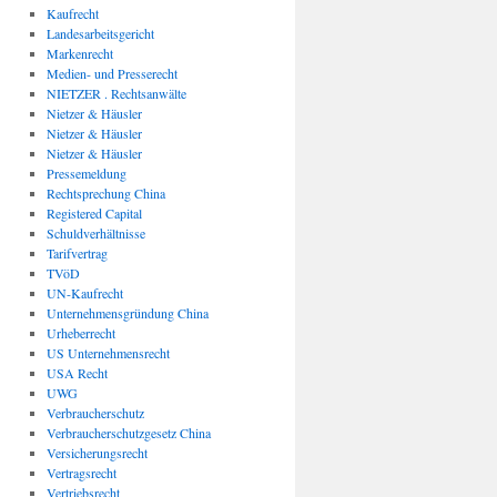
Kaufrecht
Landesarbeitsgericht
Markenrecht
Medien- und Presserecht
NIETZER . Rechtsanwälte
Nietzer & Häusler
Nietzer & Häusler
Nietzer & Häusler
Pressemeldung
Rechtsprechung China
Registered Capital
Schuldverhältnisse
Tarifvertrag
TVöD
UN-Kaufrecht
Unternehmensgründung China
Urheberrecht
US Unternehmensrecht
USA Recht
UWG
Verbraucherschutz
Verbraucherschutzgesetz China
Versicherungsrecht
Vertragsrecht
Vertriebsrecht