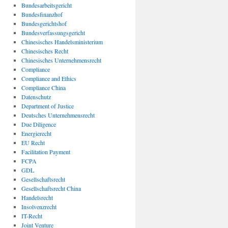
Bundesarbeitsgericht
Bundesfinanzhof
Bundesgerichtshof
Bundesverfassungsgericht
Chinesisches Handelsministerium
Chinesisches Recht
Chinesisches Unternehmensrecht
Compliance
Compliance and Ethics
Compliance China
Datenschutz
Department of Justice
Deutsches Unternehmensrecht
Due Diligence
Energierecht
EU Recht
Facilitation Payment
FCPA
GDL
Gesellschaftsrecht
Gesellschaftsrecht China
Handelsrecht
Insolvenzrecht
IT-Recht
Joint Venture