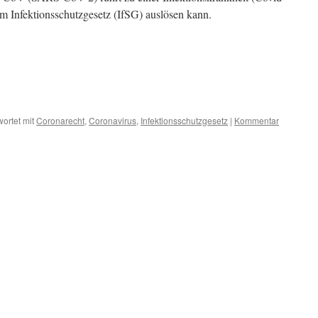
 Infektionsschutzgesetz (IfSG) auslösen kann.
ortet mit
Coronarecht
,
Coronavirus
,
Infektionsschutzgesetz
|
Kommentar