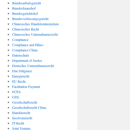
Bundesarbeitsgericht
Bundesfinanzhof
Bundesgerichtshof
Bundesverfassungsgericht
Chinesisches Handelsministerium
Chinesisches Recht
Chinesisches Unternehmensrecht
Compliance
Compliance and Ethics
Compliance China
Datenschutz
Department of Justice
Deutsches Unternehmensrecht
Due Diligence
Energierecht
EU Recht
Facilitation Payment
FCPA
GDL
Gesellschaftsrecht
Gesellschaftsrecht China
Handelsrecht
Insolvenzrecht
IT-Recht
Joint Venture