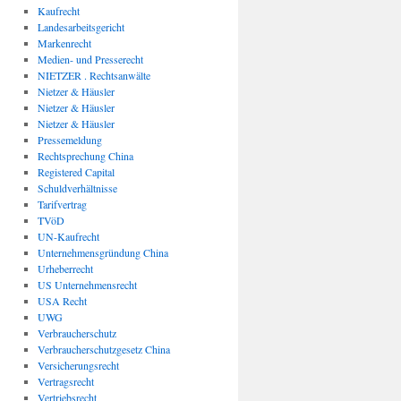
Kaufrecht
Landesarbeitsgericht
Markenrecht
Medien- und Presserecht
NIETZER . Rechtsanwälte
Nietzer & Häusler
Nietzer & Häusler
Nietzer & Häusler
Pressemeldung
Rechtsprechung China
Registered Capital
Schuldverhältnisse
Tarifvertrag
TVöD
UN-Kaufrecht
Unternehmensgründung China
Urheberrecht
US Unternehmensrecht
USA Recht
UWG
Verbraucherschutz
Verbraucherschutzgesetz China
Versicherungsrecht
Vertragsrecht
Vertriebsrecht