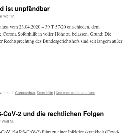
ld ist unpfändbar
er Wolf M.
hluss vom 23.04.2020 – 39 T 57/20 entschieden, dem
e Corona Soforthilfe in voller Höhe zu belassen. Grund: Die
der Rechtsprechung des Bundesgerichtshofs sind seit langem außer
ortet mit
Coronavirus
,
Soforthilfe
|
Kommentar hinterlassen
-CoV-2 und die rechtlichen Folgen
r Wolf M.
-CoV (SARS-CoV-2) führt zu einer Infektionskrankheit (Covid-