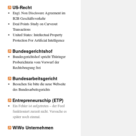
US-Recht
Engl. Non Disclosure Agreement im
B2B Geschäftsverkehr
Deal Points Study on Carveout
Transactions
United States: Intellectual Property
Protection For Artificial Intelligence
Bundesgerichtshof
Bundesgerichtshof spricht Thüringer
Proberichterin vom Vorwurf der
Rechtsbeugung frei
Bundesarbeitsgericht
Besuchen Sie bitte die neue Webseite
des Bundesarbeitsgerichts
Entrepreneurschip (ETP)
Ein Fehler ist aufgetreten – der Feed
funktioniert zurzeit nicht. Versuche es
später noch einmal.
WiWo Unternehmen