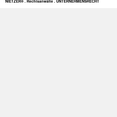
NIETZER® . Rechtsanwälte . UNTERNEHMENSRECHT