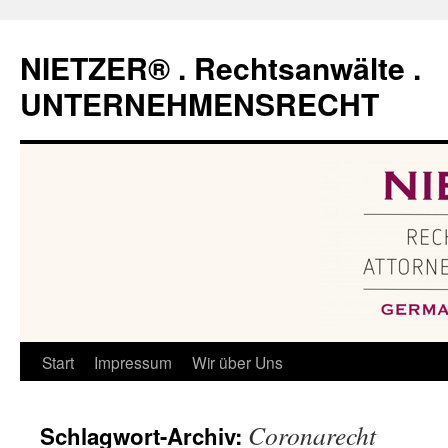
Zum
Inhalt
NIETZER® . Rechtsanwälte .
springen
UNTERNEHMENSRECHT
Start
Impressum
Wir über Uns
Coronarecht
Schlagwort-Archiv: