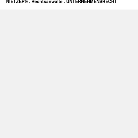
NIETZER® . Rechtsanwälte . UNTERNEHMENSRECHT