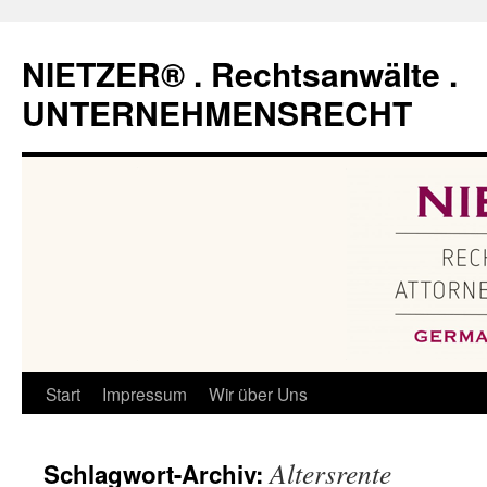
Zum
Inhalt
NIETZER® . Rechtsanwälte .
springen
UNTERNEHMENSRECHT
Start
Impressum
Wir über Uns
Altersrente
Schlagwort-Archiv: