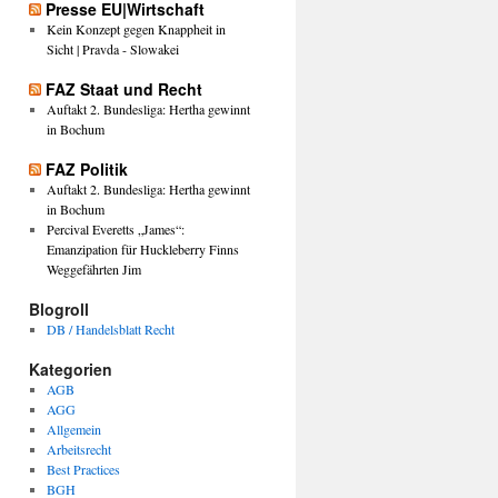
Presse EU|Wirtschaft
Kein Konzept gegen Knappheit in
Sicht | Pravda - Slowakei
FAZ Staat und Recht
Auftakt 2. Bundesliga: Hertha gewinnt
in Bochum
FAZ Politik
Auftakt 2. Bundesliga: Hertha gewinnt
in Bochum
Percival Everetts „James“:
Emanzipation für Huckleberry Finns
Weggefährten Jim
Blogroll
DB / Handelsblatt Recht
Kategorien
AGB
AGG
Allgemein
Arbeitsrecht
Best Practices
BGH