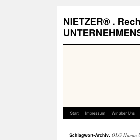
Zum
Inhalt
NIETZER® . Rech
springen
UNTERNEHMEN
Start
Impressum
Wir über Uns
OLG Hamm Urt
Schlagwort-Archiv: