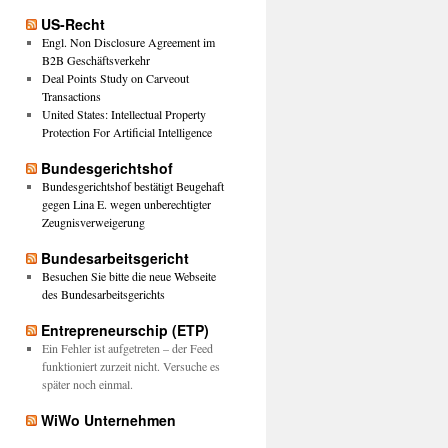
US-Recht
Engl. Non Disclosure Agreement im
B2B Geschäftsverkehr
Deal Points Study on Carveout
Transactions
United States: Intellectual Property
Protection For Artificial Intelligence
Bundesgerichtshof
Bundesgerichtshof bestätigt Beugehaft
gegen Lina E. wegen unberechtigter
Zeugnisverweigerung
Bundesarbeitsgericht
Besuchen Sie bitte die neue Webseite
des Bundesarbeitsgerichts
Entrepreneurschip (ETP)
Ein Fehler ist aufgetreten – der Feed
funktioniert zurzeit nicht. Versuche es
später noch einmal.
WiWo Unternehmen