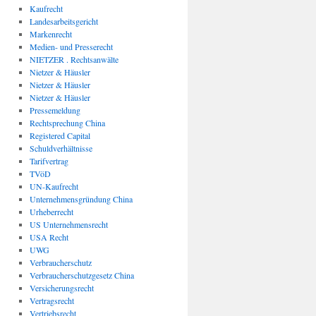
Kaufrecht
Landesarbeitsgericht
Markenrecht
Medien- und Presserecht
NIETZER . Rechtsanwälte
Nietzer & Häusler
Nietzer & Häusler
Nietzer & Häusler
Pressemeldung
Rechtsprechung China
Registered Capital
Schuldverhältnisse
Tarifvertrag
TVöD
UN-Kaufrecht
Unternehmensgründung China
Urheberrecht
US Unternehmensrecht
USA Recht
UWG
Verbraucherschutz
Verbraucherschutzgesetz China
Versicherungsrecht
Vertragsrecht
Vertriebsrecht