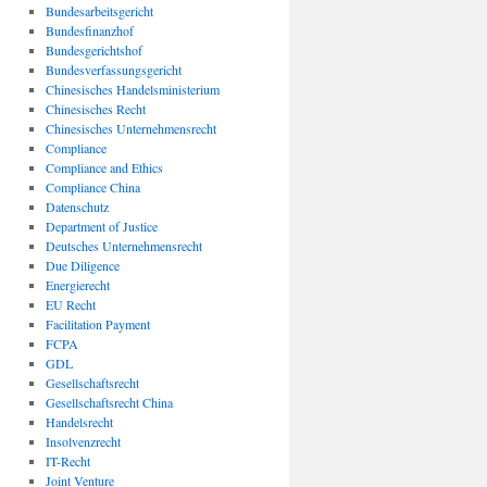
Bundesarbeitsgericht
Bundesfinanzhof
Bundesgerichtshof
Bundesverfassungsgericht
Chinesisches Handelsministerium
Chinesisches Recht
Chinesisches Unternehmensrecht
Compliance
Compliance and Ethics
Compliance China
Datenschutz
Department of Justice
Deutsches Unternehmensrecht
Due Diligence
Energierecht
EU Recht
Facilitation Payment
FCPA
GDL
Gesellschaftsrecht
Gesellschaftsrecht China
Handelsrecht
Insolvenzrecht
IT-Recht
Joint Venture