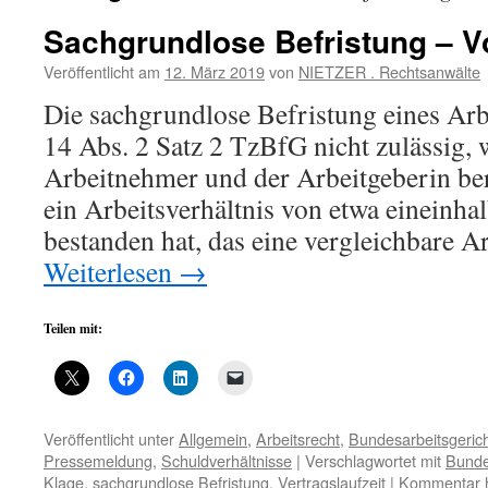
Sachgrundlose Befristung – V
Veröffentlicht am
12. März 2019
von
NIETZER . Rechtsanwälte
Die sachgrundlose Befristung eines Arbe
14 Abs. 2 Satz 2 TzBfG nicht zulässig
Arbeitnehmer und der Arbeitgeberin ber
ein Arbeitsverhältnis von etwa eineinha
bestanden hat, das eine vergleichbare 
Weiterlesen
→
Teilen mit:
Veröffentlicht unter
Allgemein
,
Arbeitsrecht
,
Bundesarbeitsgeric
Pressemeldung
,
Schuldverhältnisse
|
Verschlagwortet mit
Bunde
Klage
,
sachgrundlose Befristung
,
Vertragslaufzeit
|
Kommentar h