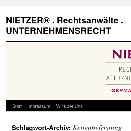
Zum
Inhalt
NIETZER® . Rechtsanwälte .
springen
UNTERNEHMENSRECHT
Start
Impressum
Wir über Uns
Kettenbefristung
Schlagwort-Archiv: