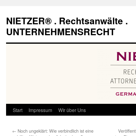
Zum
Inhalt
NIETZER® . Rechtsanwälte .
springen
UNTERNEHMENSRECHT
Start
Impressum
Wir über Uns
←
Noch ungeklärt: Wie verbindlich ist eine
Veröffen